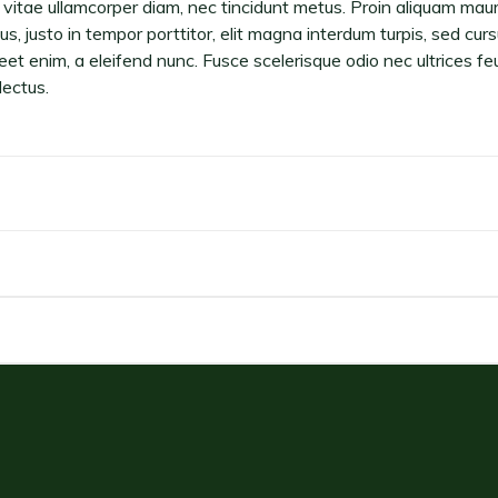
la vitae ullamcorper diam, nec tincidunt metus. Proin aliquam mau
, justo in tempor porttitor, elit magna interdum turpis, sed cursus 
reet enim, a eleifend nunc. Fusce scelerisque odio nec ultrices f
lectus.