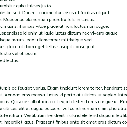
abitur quis ultricies justo.
lestie sed. Donec condimentum risus et facilisis aliquet.
er. Maecenas elementum pharetra felis in cursus.
nc mauris, rhoncus vitae placerat non, luctus non augue.
uspendisse id enim ut ligula luctus dictum nec viverra augue.
isque mauris, eget ullamcorper mi tristique sed.
ris placerat diam eget tellus suscipit consequat.
estie vel et ipsum.
ed lectus.
turpis ac feugiat varius. Etiam tincidunt lorem tortor, hendrerit 
. Aenean eros massa, luctus id porta at, ultrices ut sapien. Inte
auris. Quisque sollicitudin erat ex, id eleifend eros congue ut. P
 ultrices elit et augue posuere, vel condimentum enim pharetra. 
te rutrum. Vestibulum hendrerit, nulla id eleifend aliquam, leo libe
t, imperdiet lacus. Praesent finibus ante sit amet eros dictum co