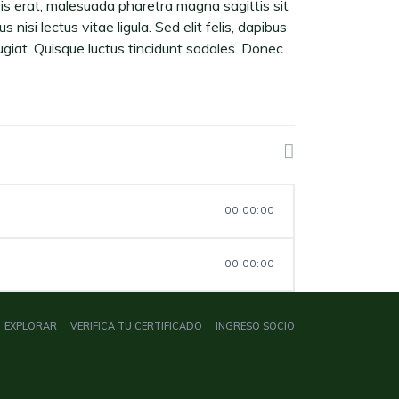
ris erat, malesuada pharetra magna sagittis sit
nisi lectus vitae ligula. Sed elit felis, dapibus
eugiat. Quisque luctus tincidunt sodales. Donec
00:00:00
00:00:00
EXPLORAR
VERIFICA TU CERTIFICADO
INGRESO SOCIO