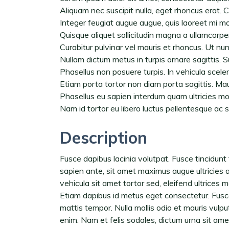
Aliquam nec suscipit nulla, eget rhoncus erat. Cur
Integer feugiat augue augue, quis laoreet mi mo
Quisque aliquet sollicitudin magna a ullamcorp
Curabitur pulvinar vel mauris et rhoncus. Ut nu
Nullam dictum metus in turpis ornare sagittis. S
Phasellus non posuere turpis. In vehicula sceler
Etiam porta tortor non diam porta sagittis. Mau
Phasellus eu sapien interdum quam ultricies mol
Nam id tortor eu libero luctus pellentesque ac s
Description
Fusce dapibus lacinia volutpat. Fusce tincidunt 
sapien ante, sit amet maximus augue ultricies at
vehicula sit amet tortor sed, eleifend ultrices m
Etiam dapibus id metus eget consectetur. Fusce
mattis tempor. Nulla mollis odio et mauris vulputa
enim. Nam et felis sodales, dictum urna sit ame