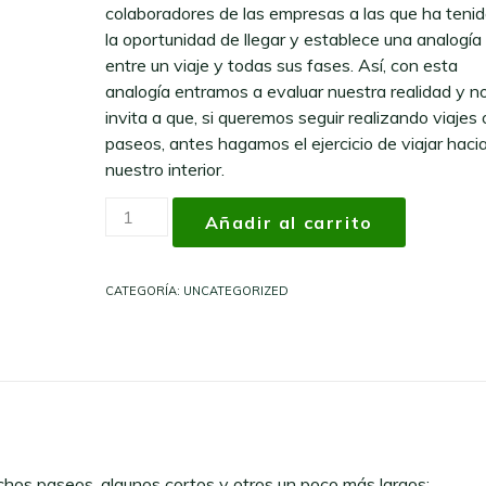
era:
es:
colaboradores de las empresas a las que ha teni
$62,700.00.
$43,900.00.
la oportunidad de llegar y establece una analogía
entre un viaje y todas sus fases. Así, con esta
analogía entramos a evaluar nuestra realidad y n
invita a que, si queremos seguir realizando viajes 
paseos, antes hagamos el ejercicio de viajar haci
nuestro interior.
Libro
Añadir al carrito
Misión
Amarte
del
CATEGORÍA:
UNCATEGORIZED
Ing.
Germán
Moreno.
cantidad
uchos paseos, algunos cortos y otros un poco más largos;