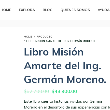
HOME
EXPLORA
BLOG
QUIÉNES SOMOS
AYUDA
HOME
PRODUCTO
LIBRO MISIÓN AMARTE DEL ING. GERMÁN MORENO.
Libro Misión
Amarte del Ing.
Germán Moreno.
El
El
$
62,700.00
$
43,900.00
precio
precio
Este libro cuenta historias vividas por Germán
original
actual
Moreno en el desarrollo de sus experiencias con l