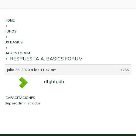
HOME
›
FOROS
›
UX BASICS
›
BASICS FORUM
›
RESPUESTA A: BASICS FORUM
julio 26, 2020 a las 11:47 am
#255
dfghfgdh
CAPACITACIONES
Superadministrador