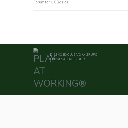
Forum for UX Basics
DISEÑO EXCLUSIVO © GRUPO
EMPRESARIAL EXODO.