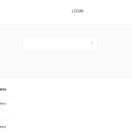
LOGIN
ess
ates
ates