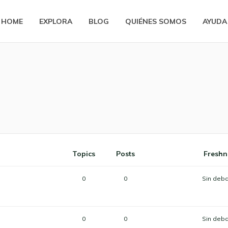
HOME
EXPLORA
BLOG
QUIÉNES SOMOS
AYUDA
Topics
Posts
Freshn
0
0
Sin deb
0
0
Sin deb