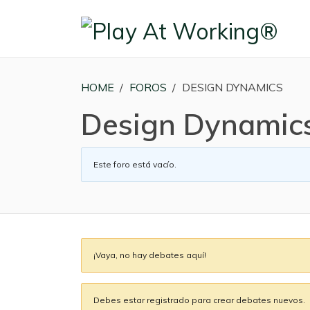
HOME
›
FOROS
›
DESIGN DYNAMICS
Design Dynamic
Este foro está vacío.
¡Vaya, no hay debates aquí!
Debes estar registrado para crear debates nuevos.