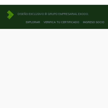
DISEÑO EXCLUSIVO © GRUPO EMPRESARIAL EXODO.
EXPLORAR
VERIFICA TU CERTIFICADO
INGRESO SOCIO