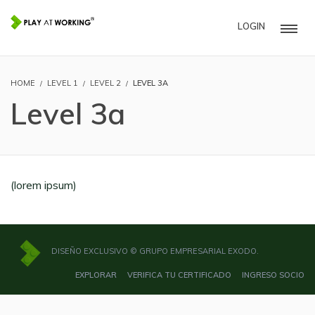
LOGIN
HOME
LEVEL 1
LEVEL 2
LEVEL 3A
Level 3a
(lorem ipsum)
DISEÑO EXCLUSIVO © GRUPO EMPRESARIAL EXODO.
EXPLORAR
VERIFICA TU CERTIFICADO
INGRESO SOCIO